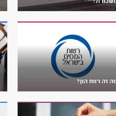
שכורת?
ה זה רווח הון?