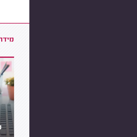
מידרג
מ