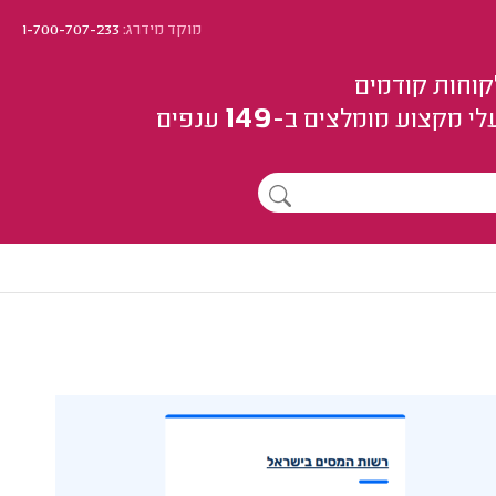
מוקד מידרג:
1-700-707-233
קוחות קודמים
149
לי מקצוע
מומלצים
ב-
ענפים