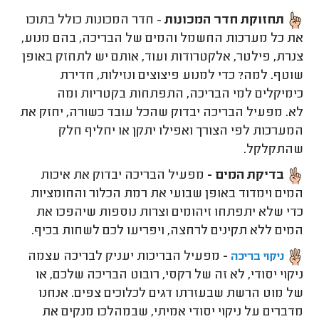
תחזוקת חדר המכונות
- חדר המכונות כולל בתוכו
את כל מערכות החשמל והמים של הבריכה, בהם מנוע,
צנרת, פילטר, אלקטרודות ועוד, אותם יש לתחזק באופן
שוטף. למה? כדי למנוע פיצוצים ונזילות, חדירת
כימיקלים למי הבריכה, התפתחות בקטריות ומה
לא. מפעיל הבריכה יבדוק שהכל עובד כשורה, יחזק את
המערכות לפי הצורך ואפילו יתקן או יחליף חלק
שהתקלקל.
בדיקת המים -
מפעיל הבריכה יבדוק את איכות
המים וימדוד באופן שבועי את רמת הכלור והחומציות
כדי שלא יתפתחו זיהומים וצרות נוספות שיהפכו את
המים ללא תקינים לרחצה, ויפריעו לכם לשחות בכיף.
-
מפעיל הבריכות יעניק לבריכה עצמה
ניקוי בריכה
ניקוי יסודי, לא זה של רקסי, רובוט הבריכה שלכם, או
של מוט הרשת שבעזרתו דגים לכלוכים צפים. אנחנו
מדברים על ניקוי יסודי אמיתי, שבמהלכו מנקים את