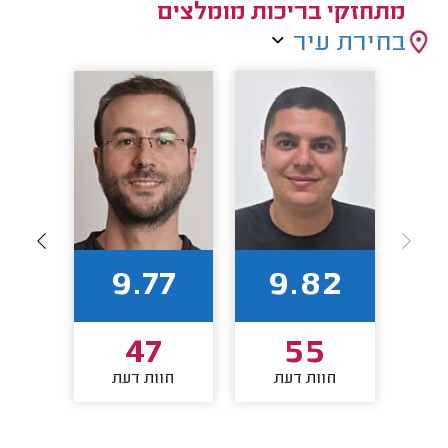
מתחזקי בריכות מומלצים
בחירת עיר
1
9.77
9.82
4
47
55
חוות דעת
חוות דעת
חו