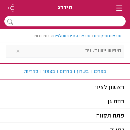
מידרג
טכנאים ותיקונים
>
טכנאי מזגנים מומלצים
>
בחירת עיר
ב
מרכז
|
ב
שרון
|
ב
דרום
|
ב
צפון
|
ב
קריות
ראשון לציון
רמת גן
פתח תקווה