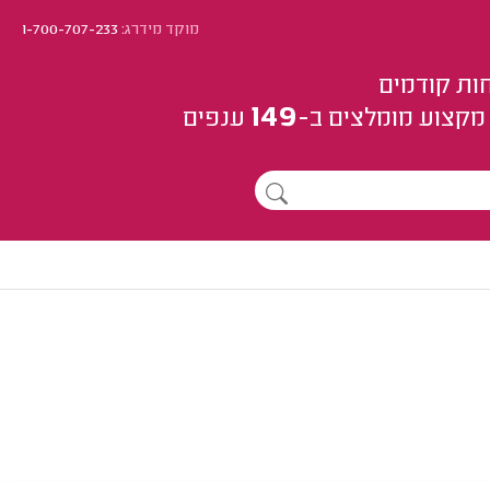
מוקד מידרג:
1-700-707-233
ות קודמים
149
מקצוע
מומלצים
ב-
ענפים