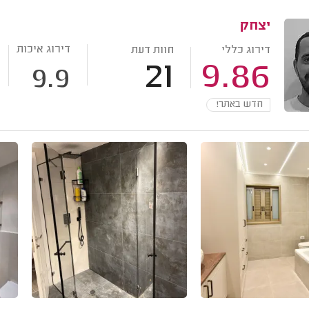
יצחק
דירוג איכות
דירוג כללי
חוות דעת
21
9.86
9.9
חדש באתר!