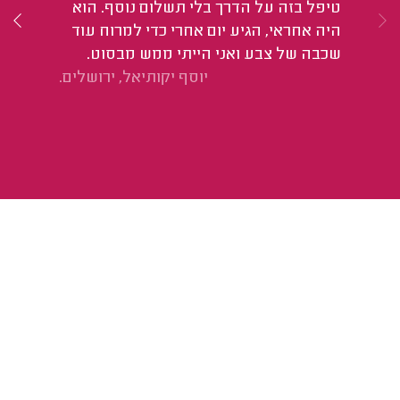
טיפל בזה על הדרך בלי תשלום נוסף. הוא
הד
היה אחראי, הגיע יום אחרי כדי למרוח עוד
הת
שכבה של צבע ואני הייתי ממש מבסוט.
לד
יוסף יקותיאל, ירושלים.
וב
שא