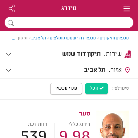
מידרג
...
טכנאים ותיקונים
>
טכנאי דודי שמש מומלצים
>
תל אביב
>
תיקון דודי שמש
שירות:
תיקון דוד שמש
אזור:
תל אביב
הכל
פנוי עכשיו
סינון לפי:
סער
דירוג כללי
חוות דעת
539
9.98