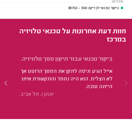
מחירים:
ביקור טכנאי לבדיקה
300 - 150
₪
חוות דעת אחרונות על טכנאי טלויזיה
במרכז
ביקור טכנאי עבור תיקון מסך טלוויזיה.
בי
שא
אייל הגיע וניסה לתקן את המסך הרוטט אך
בע
לא הצליח. הוא היה נחמד והתקשורת איתו
שא
הייתה טובה.
בל
יונתן ו. תל אביב.