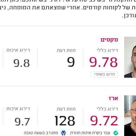
תקנת מייבש כביסה על גז? לא נייבש אתכם! כאן תמצאו
ת של לקוחות קודמים. אחרי שמצאתם את המומחה, ניצו
ודכן.
מקסים
דירוג איכות
דירוג כללי
חוות דעת
9
9.78
9.8
חדש באתר!
ארז
דירוג איכות
דירוג כללי
חוות דעת
128
9.72
9.7
עבר בקרת איכות חוזרת
מתנדב בשעה טובה