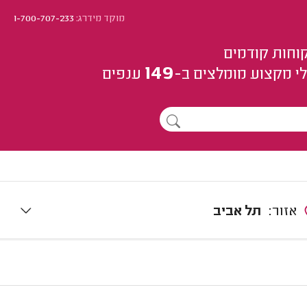
מוקד מידרג:
1-700-707-233
וחות קודמים
149
י מקצוע
מומלצים
ב-
ענפים
אזור:
תל אביב