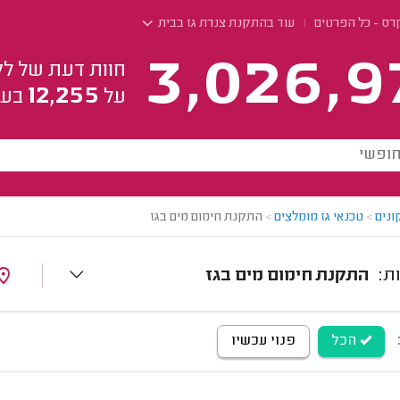
רס - כל הפרטים
עוד בהתקנת צנרת גז בבית
3,026,9
חוות דעת של לק
12,255
על
בעל
ונים
>
טכנאי גז מומלצים
>
התקנת חימום מים בגז
התקנת חימום מים בגז
הכל
פנוי עכשיו