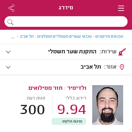
מידרג
...
טכנאים ותיקונים
>
טכנאי שערים חשמליים מומלצים
>
תל אביב
>
התקנת שע
שירות:
התקנת שער חשמלי
אזור:
תל אביב
ולדימיר
|
חזר ממילואים
דירוג כללי
חוות דעת
300
9.94
זמינות חלקית