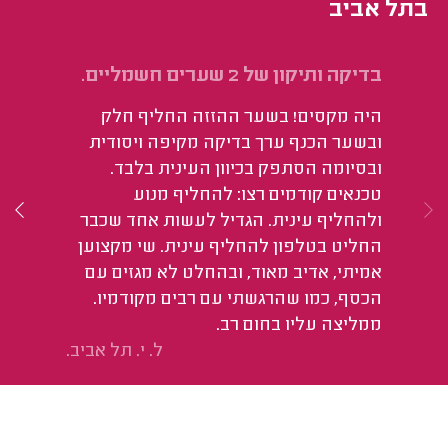
בתל אביב
בדיקה ותיקון של 2 שערים חשמליים.
הח
חש
היה מקסים! בשער ההזזה החליף חלק
הי
ובשער הכנף ערך בדיקה מקיפה ויסודית
הי
ובסיומה הסתפק בכיוון העינית בלבד.
בה
טכנאים קודמים רצו: להחליף מנוע
וו
ולהחליף עינית. הגדיל לעשות אחד שכבר
החליט בטלפון להחליף עינית. שי מקצוען
אמיתי, אדיב מאוד, ובהחלט לא מגזים עם
הכסף, כמו שהרגשתי עם רבים מקודמיו.
ממליצה עליו בחום רב.
ל. י. תל אביב.