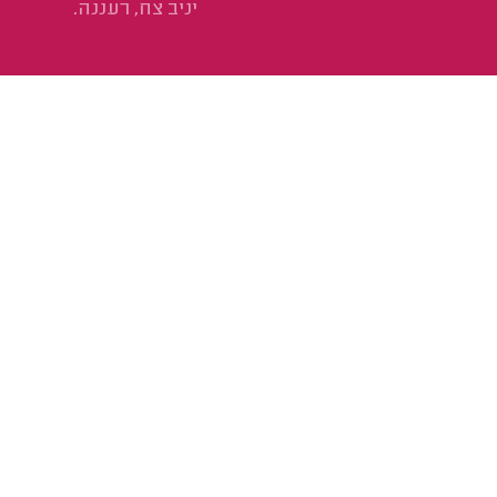
יניב צח, רעננה.