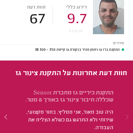
דירוג כללי
חוות דעת
67
9.7
אין עדכון
מחירים:
התקנת ברז גז ניתוק מהיר בנקודת גז קיימת
350 - 300
₪
חוות דעת אחרונות על התקנת צינור גז
התקנת כיריים גז מחברת Sensor
הת
שכללה חיבור צינור גז באורך 8 מטר.
הש
היה טוב מאוד, אני ממליץ. בחור מקצועי,
קר
שירותי ולא התרגש גם כשלא הצליח את
העבודה.