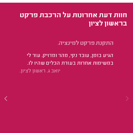
חוות דעת אחרונות על הרכבת פרקט
בראשון לציון
התקנת פרקט למינציה.
הת
הגיע בזמן, עובד נקי, מהר ומדויק. עזר לי
מק
במשימות אחרות בעזרת הכלים שהיו לו.
רצ
יואב ג. ראשון לציון.
וה
זה
שה
וב
הפ
בו
כפ
סב