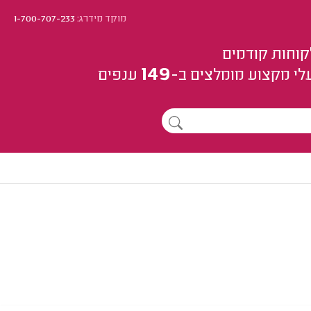
מוקד מידרג:
1-700-707-233
קוחות קודמים
149
לי מקצוע
מומלצים
ב-
ענפים