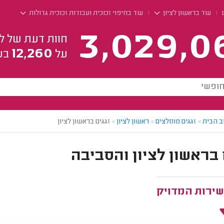
עוד בראשון לציון
עוד בחיפוי זכוכית ועבודות זכוכית גדולות
3,029,0
חוות דעת של ל
12,260
על
בע
ב הבית
>
זגגים מומלצים
>
ראשון לציון
>
זגגים בראשון לציון
 בראשון לציון והסביבה
שירות המדויק