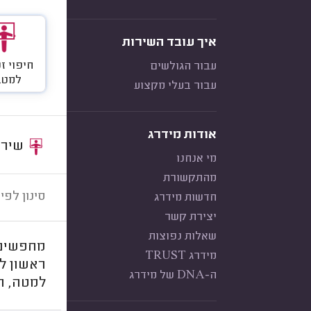
איך עובד השירות
חיפוי ז
עבור הגולשים
למטב
עבור בעלי מקצוע
אודות מידרג
שירות:
מי אנחנו
מהתקשורת
סינון לפי:
חדשות מידרג
יצירת קשר
שאלות נפוצות
מחפשים ז
מידרג TRUST
ראשון לצ
ה-DNA של מידרג
למטה, תו