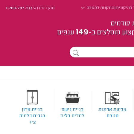
 בתיקונים והתקנות במטבח
מוקד מידרג:
1-700-707-233
 קודמים
149
צוע
מומלצים
ב-
ענפים
צביעת ארונות
בניית נישה
בניית ארון
מטבח
למדיח כלים
בגדים דלתות
ציר