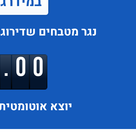
במידרג..
נגר מטבחים
שדירוגו
9.00
יוצא
אוטומטית 