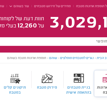
ל תוספת ארונות מטבח
מחירים של חידוש מטבחים
עוד בשוהם
עוד
3,029,
חוות דעת של לקוחות
12,260
על
בעלי מק
ב הבית
>
נגרים למטבחים מומלצים
>
שוהם
>
תוספת ארונות מטבח בשוהם
רונות
בניית מטבחים
פירוק מטבח
תיקונים קלים
ח
בהתאמה אישית
במטבח