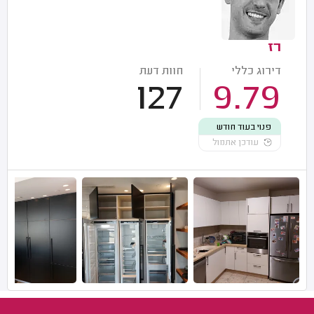
רז
דירוג כללי
חוות דעת
127
9.79
פנוי בעוד חודש
עודכן אתמול