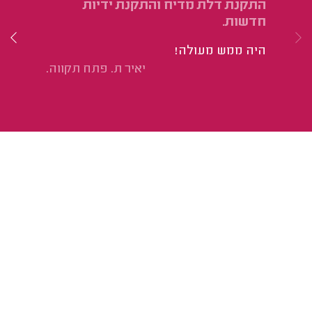
התקנת דלת מדיח והתקנת ידיות
טל
חדשות.
ממ
היה ממש מעולה!
בע
יאיר ת. פתח תקווה.
הכ
אנ