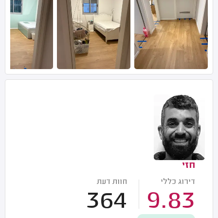
חזי
דירוג כללי
חוות דעת
364
9.83