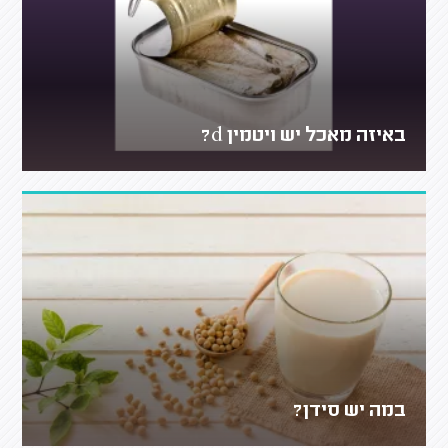
באיזה מאכל יש ויטמין d?
במה יש סידן?