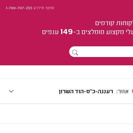
מוקד מידרג:
1-700-707-233
קוחות קודמים
149
לי מקצוע
מומלצים
ב-
ענפים
אזור:
רעננה-כ"ס-הוד השרון