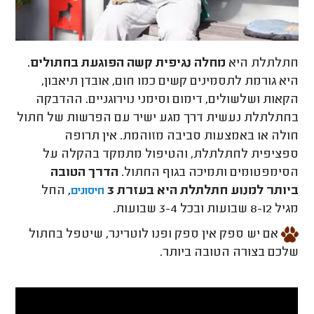
חתלתלת היא
מחלה נגיפית קשה הפוגעת בחתולים
.
היא גורמת לתסמינים קשים כמו חום, אובדן תיאבון,
הקאות ושלשולים, דימום וסימני נוירוגניים. ההדבקה
בחתלתלת נעשית דרך מגע ישיר עם הפרשות של חתול
חולה או באמצעות סביבה מזוהמת. אין תרופה
ספציפית לחתלתלת, והטיפול מתמקד בהקלה על
הסימפטומים ותמיכה בגוף החתול.
הדרך הטובה
ביותר למנוע חתלתלת היא בעזרת 3
, החל
חיסונים
מגיל 8-12 שבועות ובכל 3-4 שבועות.
אם יש ספק אין ספק ופנו לוטרינר, שיטפל בחתול
שלכם בצורה הטובה ביותר.