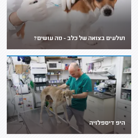
תולעים בצואה של כלב - מה עושים?
היפ דיספלזיה