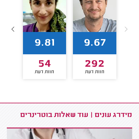
65
9.81
9.67
3
54
292
חוות דעת
חוות דעת
חו
מידרג עונים | עוד שאלות בוטרינרים