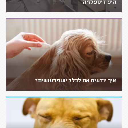
היפ דיספלזיה
איך יודעים אם לכלב יש פרעושים?