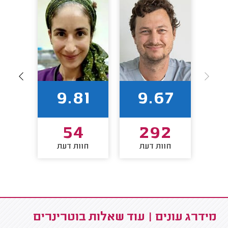
65
9.81
9.67
3
54
292
חוות דעת
חוות דעת
חו
מידרג עונים | עוד שאלות בוטרינרים