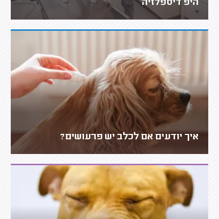
היפ דיספלזיה
איך יודעים אם לכלב יש פרעושים?