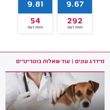
65
9.81
9.67
3
54
292
חוות דעת
חוות דעת
חו
מידרג עונים | עוד שאלות בוטרינרים