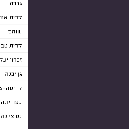
גדרה
קרית אונו
שוהם
קרית טבע
זכרון יעק
גן יבנה
קדימה-צו
כפר יונה
נס ציונה