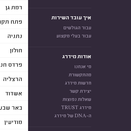
רמת גן
איך עובד השירות
פתח תקוו
עבור הגולשים
נתניה
עבור בעלי מקצוע
חולון
אודות מידרג
פרדס חנה
מי אנחנו
מהתקשורת
הרצליה
חדשות מידרג
יצירת קשר
אשדוד
שאלות נפוצות
באר שבע
מידרג TRUST
ה-DNA של מידרג
מודיעין