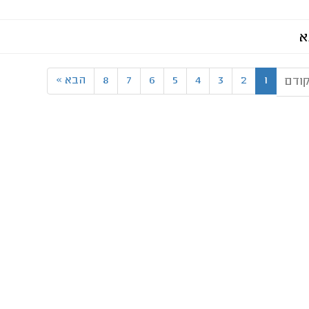
א
1
2
3
4
5
6
7
8
הבא
»
ודם