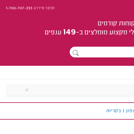
מוקד מידרג:
1-700-707-233
וחות קודמים
149
י מקצוע
מומלצים
ב-
ענפים
פון
|
ב
קריות