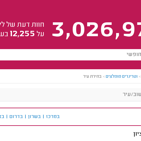
3,026,9
חוות דעת של לק
12,255
על
בעל
>
וטרינרים מומלצים
>
בחירת עיר
ב
מרכז
|
ב
שרון
|
ב
דרום
|
ב
צ
ון