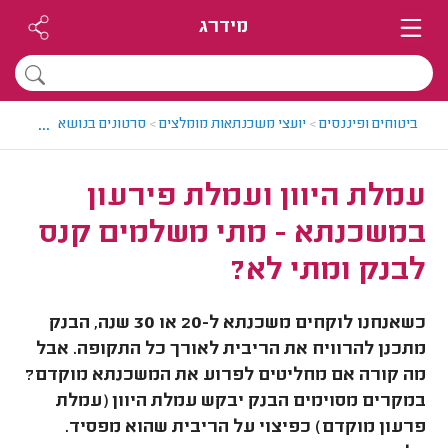
מידרג
...
ביטוחים ופיננסים
>
יועצי משכנתאות מומלצים
>
סרטונים בנושא ייעוץ מש
עמלת היוון ועמלת פירעון
במשכנתא - מתי משלמים קנס
לבנק ומתי לא?
כשאנחנו לוקחים משכנתא ל-20 או 30 שנה, הבנק
מתכנן להרוויח את הריבית לאורך כל התקופה. אבל
מה קורה אם מחליטים לפרוע את המשכנתא מוקדם?
במקרים מסוימים הבנק יבקש עמלת היוון (עמלת
פרעון מוקדם) כפיצוי על הריבית שהוא מפסיד.