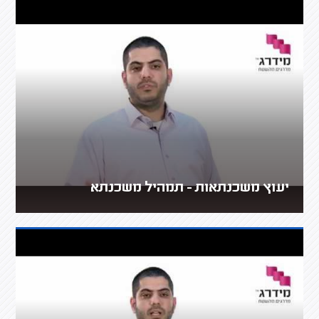
יעוץ משכנתאות - תמהיל משכנתא