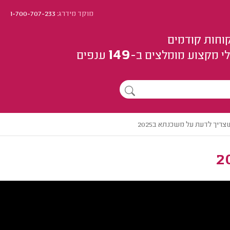
מוקד מידרג:
1-700-707-233
וחות קודמים
149
י מקצוע
מומלצים
ב-
ענפים
ריך לדעת על משכנתא ב2025