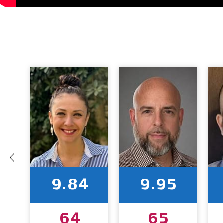
9.84
9.95
64
65