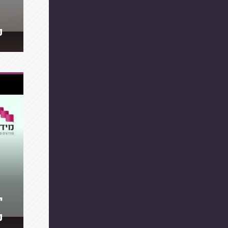
מ
י
מ