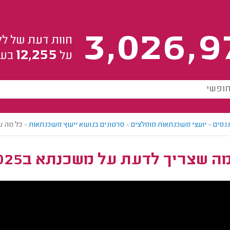
3,026,9
חוות דעת של לק
12,255
על
בעל
ננסים
>
יועצי משכנתאות מומלצים
>
סרטונים בנושא ייעוץ משכנתאות
>
כל מה שצ
ה שצריך לדעת על משכנתא ב2025