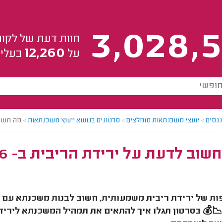
3,028,5
חוות דעת של לקוח
12,260
על
בעלי 
ננסים
>
יועצי משכנתאות מומלצים
>
סרטונים בנושא ייעוץ משכנתאות
>
מה חשוב 
שוב לדעת על ירידת הריבית ב- 2026?
ת של ירידת ריבית משמעותית, חשוב לבנות משכנתא עם 
💰 בסרטון תגלו איך להתאים את תמהיל המשכנתא לירידת