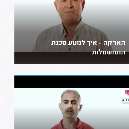
הארקה - איך למנוע סכנת
התחשמלות