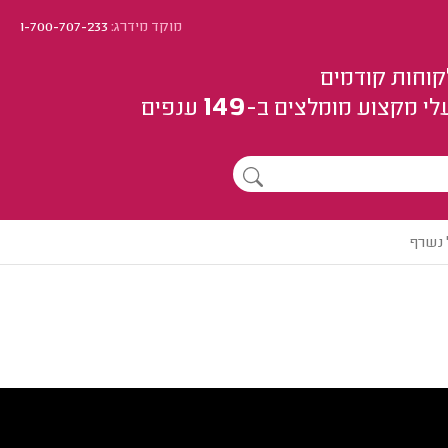
מוקד מידרג:
1-700-707-233
קוחות קודמים
149
לי מקצוע
מומלצים
ב-
ענפים
 נשרף