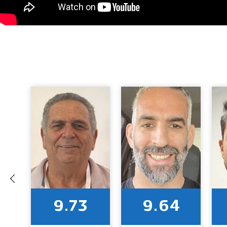
9.73
9.64