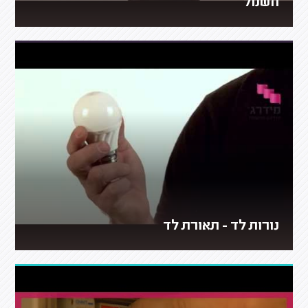
חשמל
נורות לד - תאורת לד