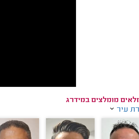
אים מומלצים במידרג
ת עיר