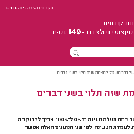
מוקד מידרג:
1-700-707-233
ות קודמים
149
מקצוע
מומלצים
ב-
ענפים
של רכב חשמלי? האמת שזה תלוי בשני דברים
ת שזה תלוי בשני דברים
עלות וזמן הטעינה של רכב חשמלי משתנים מרכב לרכב. כדי לחשב כמה תעלה טעינה מ־0% ל־100%, צריך לבדוק מה
 לעמדת הטעינה. לפי שני הנתונים האלה אפשר