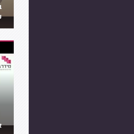
ב
ע
א