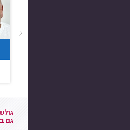
גולשי
גם ב