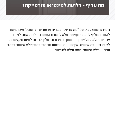
מה עדיף - דלתות למינטו או פורמייקה?
המידע המוצג כאן על "מה עדיף, רב בריח או שריונית חסם?" אינו מיועד
להוות תחליף לייעוץ מקצועי, אלא למטרת העשרה בלבד. אתה לוקח
אחריות מלאה על אופן שימושך במידע זה. עליך לפנות לאיש מקצוע כדי
לקבל תשובה אישית. אין לעשות שימוש מסחרי בתוכן ללא אישור בכתב.
שימוש ללא אישור יהווה עילה לתביעה.