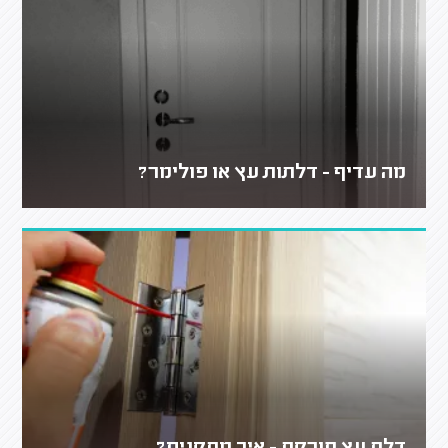
מה עדיף - דלתות עץ או פולימר?