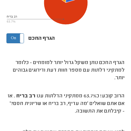
רב בריח
63.7%
הגרף החכם
On
Off
הגרף החכם נותן משקל גדול יותר למומחים - כלומר
למתקיני דלתות עם מספר חוות דעת ודירוגים גבוהים
יותר.
הרוב קובע! כ63.7% ממתקיני הדלתות ענו
רב בריח
. אז
אם אתם שואלים 'מה עדיף, רב בריח או שריונית חסם?'
- קיבלתם את התשובה.