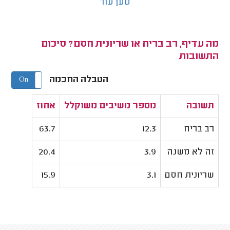
טען עוד
מה עדיף, רב בריח או שריונית חסם? סיכום
התשובות
הטבלה החכמה
On
Off
תשובה
מספר משיבים משוקלל
אחוז
רב בריח
12.3
63.7
זה לא משנה
3.9
20.4
שריונית חסם
3.1
15.9