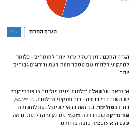
הגרף החכם
On
Off
הגרף החכם נותן משקל גדול יותר למומחים - כלומר
למתקיני דלתות עם מספר חוות דעת ודירוגים גבוהים
יותר.
אז נראה שלשאלה 'דלתות פנים פולימר או פורמייקה?'
יש תשובה די ברורה - רוב מתקיני הדלתות, כ- 54.2%,
בחרו ב
פולימר
. עם זאת כדאי לשים לב גם לתשובה
פורמייקה
שבחרו בה 45.8% ממתקיני הדלתות, נראה
שגם היא אופציה טובה בהחלט.