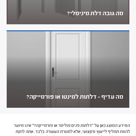
מה גובה דלת מינימלי?
מה עדיף - דלתות למינטו או פורמייקה?
המידע המוצג כאן על "דלתות פנים פולימר או פורמייקה?" אינו מיועד
להוות תחליף לייעוץ מקצועי, אלא למטרת העשרה בלבד. אתה לוקח