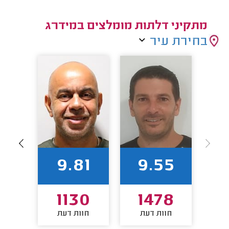
מתקיני דלתות מומלצים במידרג
בחירת עיר
7
9.81
9.55
2
1130
1478
חוות דעת
חוות דעת
חו