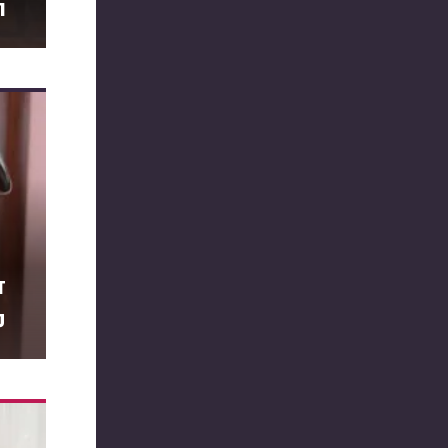
ח
ד
מ