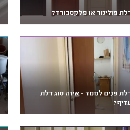
לת פולימר או פלקסבורד?
לת פנים לממד - איזה סוג דלת
דיף?