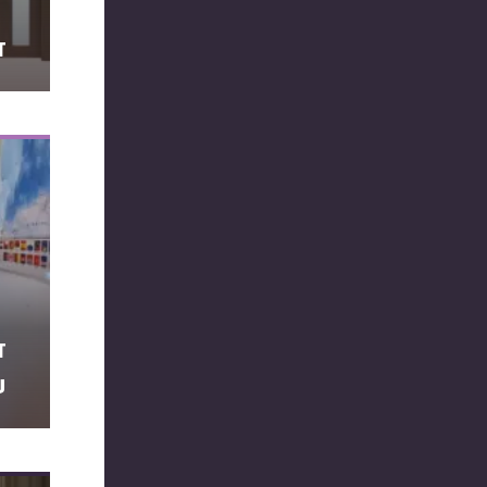
ד
ד
ע