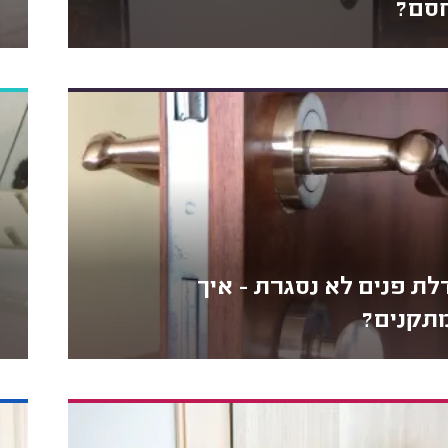
סם?
לת פנים לא נסגרת - איך
תקנים?