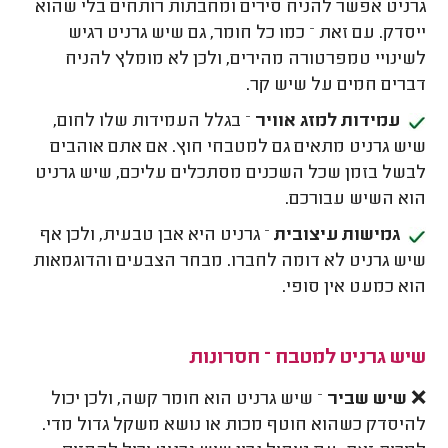
גרניט אפשר להניח סירים ומחבתות רותחים בלי שהוא
ייסדק. עם זאת – כמו כל חומר, גם שיש גרניט רגיש
לשינויי טמפרטורה מהירים, ולכן לא מומלץ להניח
דברים חמים על שיש קר.
עמידות למזג אוויר
– בגלל העמידות שלו לחום,
שיש גרניט מתאים גם למטבחי חוץ. אם אתם אוהבים
לבשל בזמן שכל השכנים מסתכלים עליכם, שיש גרניט
הוא השיש עבורכם.
גמישות עיצובית
– גרניט היא אבן טבעית, ולכן אף
שיש גרניט לא דומה לחברו. מבחר הצבעים והדוגמאות
הוא כמעט אין סופי.
שיש גרניט למטבח – חסרונות
❌
שיש שביר
– שיש גרניט הוא חומר קשה, ולכן יכול
להיסדק כשהוא חוטף מכות או נושא משקל גדול מדי.