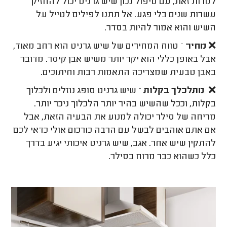
למרות זאת, עם טיפול נכון שיש גרניט יכול להחזיק
עשרות שנים בלי פגע. אל תתנו לפילים לטייל על
השיש והוא אמור להיות בסדר.
❌
מחיר
– טווח המחירים של שיש גרניט הוא רחב מאוד,
אבל באופן כללי הוא יקר יותר משיש אבן קיסר. מדובר
באבן טבעית שמצריכה התאמות רבות וחיתוכים.
❌
מתלכלך בקלות
– שיש גרניט סופג נוזלים ולכלוך
בקלות, וככל שהשיש בהיר יותר הלכלוך ניכר יותר.
מריחה של סילר יכולה למנוע את הבעיה הזאת, אבל
אם אתם אוהבים לבשל עם הרבה כורכום אולי כדאי לכם
להתקין שיש אחר. אגב, שיש גרניט איכותי יגיע בדרך
כלל כשהוא כבר מרוח בסילר.