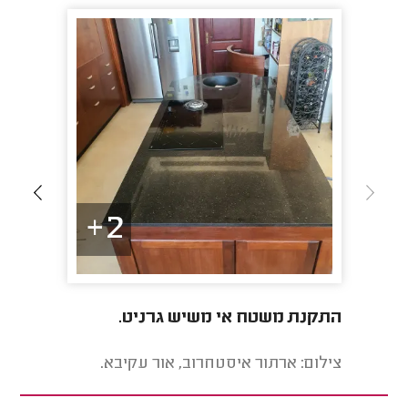
2+
התקנת משטח אי משיש גרניט.
אספקת 
שכלל ח
צילום: ארתור איסטחרוב, אור עקיבא.
צילום: ד