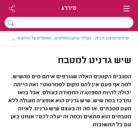
מידרג
...
שיפוץ ועיצוב הבית
>
קבלני שיש מומלצים
>
מאמרים על התקנות שיש
>
שי
שיש גרניט למטבח
המגבים הקטנים האלה שגורפים איתם מים מהשיש,
למה אף פעם אין להם מקום לסמרטוט? זאת הייתה
יכולה להיות הספונג'ה החמודה בעולם. אבל בואו
נתרכז במה שיש, שיש גרניט הוא אופציה מעולה ללא
מעט מטבחים. אז מה זה בעצם שיש גרניט, לאיזה
מטבחים הוא מתאים וכמה זה יעלה לכם? אנחנו כאן
עם כל התשובות.