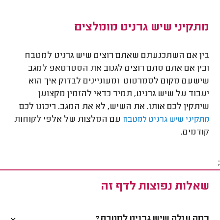
מתקיני שיש גרניט מומלצים
בין אם השתכנעתם שאתם רוצים שיש גרניט למטבח
ובין אם אתם סתם רוצים לגנוב את הסטרטאפ למגב
שישעם מקום לסמרטוט ומעוניינים לבדוק איך הוא
יעבוד על שיש גרניט, תמיד כדאי להזמין מקצוען
שיתקין לכם אותו. את השיש, לא את המגב. ריכזנו לכם
עם המלצות של אלפי לקוחות
מתקיני שיש גרניט למטבח
קודמים.
;
שאלות נפוצות לדף זה
כמה עולה שיש גרניט למטבח?