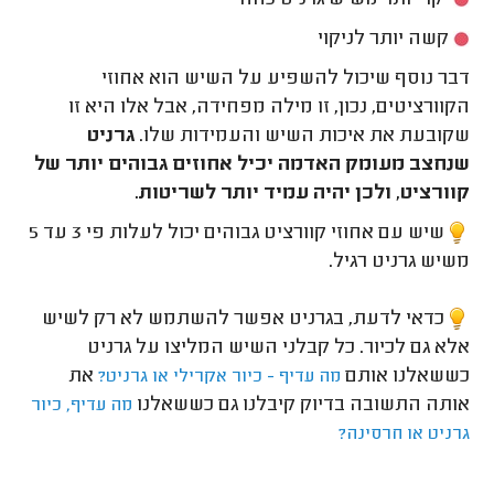
יקר יותר משיש גרניט כהה
קשה יותר לניקוי
דבר נוסף שיכול להשפיע על השיש הוא אחוזי
הקוורציטים, נכון, זו מילה מפחידה, אבל אלו היא זו
שקובעת את איכות השיש והעמידות שלו.
גרניט
שנחצב מעומק האדמה יכיל אחוזים גבוהים יותר של
קוורציט, ולכן יהיה עמיד יותר לשריטות.
שיש עם אחוזי קוורציט גבוהים יכול לעלות פי 3 עד 5
משיש גרניט רגיל.
כדאי לדעת, בגרניט אפשר להשתמש לא רק לשיש
אלא גם לכיור. כל קבלני השיש המליצו על גרניט
כששאלנו אותם
את
מה עדיף - כיור אקרילי או גרניט?
אותה התשובה בדיוק קיבלנו גם כששאלנו
מה עדיף, כיור
גרניט או חרסינה?