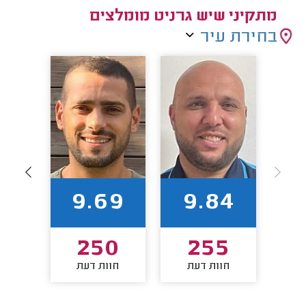
מתקיני שיש גרניט מומלצים
בחירת עיר
86
9.69
9.84
1
250
255
חוות דעת
חוות דעת
חו