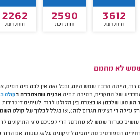
2262
2590
3612
חוות דעת
חוות דעת
חוות דעת
שמש לא מחמם
 דוד, הייתה הרבה שמש היום, ובכל זאת אין לכם מים חמים, א
מכריע של המקרים, הסיבה תהיה
אבנית שהצטברה ב
קולט ה
ד השמש שלכם) או בצנרת בין הקולט לדוד. לעיתים די נדירות
ק נזילה די רצינית תגרום לזה), או בגלל
לכלוך על קולט השמ
עושים כשדוד שמש לא מחמם? הרי לפניכם סוגי התיקונים לד
ירים המפורטים מתייחסים לתיקונים על גג שטוח. אם הדוד ש