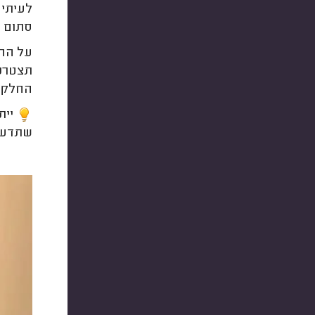
לעיתים
סתום מ
על החלפ
תצטרכו
החלקים
שתדעו