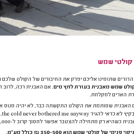
 קולטי שמש
הדודים שתזמינו אליכם יפרק את החיבורים של הקולט שלכם וי
קולט שמש מאבנית בעזרת לחץ מים
. אם האבנית רכה, לרוב ה
ת האדים למקלחת.
האבנית שסותמת את הקולט התקשתה כבר, לא יהיה מנוס אלא
קיץ לא כדאי להגיד
the cold never bothered me anyway
,
ת כשהיא רק מתחילה להצטבר אפשר לחסוך קרוב ל-2,000 ₪ במחיר התיקון.
י פנימי של קולטי שמש הוא 350-500 ₪ כולל מע"מ.