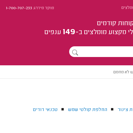
מלצים
מוקד מידרג:
1-700-707-233
וחות קודמים
149
י מקצוע
מומלצים
ב-
ענפים
 לא מחמם
 צינור
החלפת קולטי שמש
טכנאי דודים
■
■