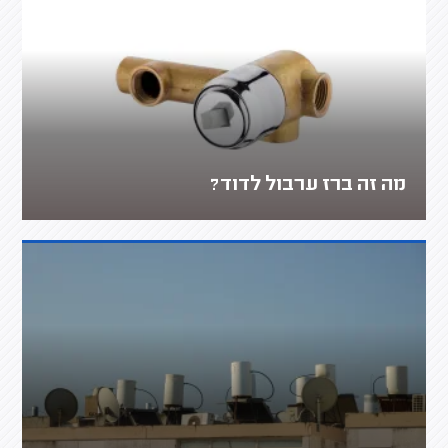
מה זה ברז ערבול לדוד?