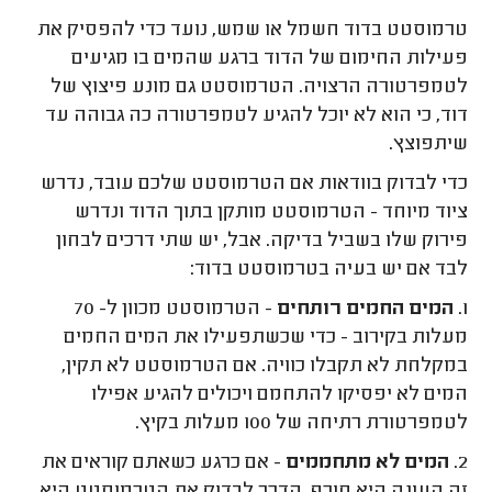
טרמוסטט בדוד חשמל או שמש, נועד כדי להפסיק את
פעילות החימום של הדוד ברגע שהמים בו מגיעים
לטמפרטורה הרצויה. הטרמוסטט גם מונע פיצוץ של
דוד, כי הוא לא יוכל להגיע לטמפרטורה כה גבוהה עד
שיתפוצץ.
כדי לבדוק בוודאות אם הטרמוסטט שלכם עובד, נדרש
ציוד מיוחד - הטרמוסטט מותקן בתוך הדוד ונדרש
פירוק שלו בשביל בדיקה. אבל, יש שתי דרכים לבחון
לבד אם יש בעיה בטרמוסטט בדוד:
1.
המים החמים רותחים
- הטרמוסטט מכוון ל- 70
מעלות בקירוב - כדי שכשתפעילו את המים החמים
במקלחת לא תקבלו כוויה. אם הטרמוסטט לא תקין,
המים לא יפסיקו להתחמם ויכולים להגיע אפילו
לטמפרטורת רתיחה של 100 מעלות בקיץ.
2.
המים לא מתחממים
- אם כרגע כשאתם קוראים את
זה העונה היא חורף, הדרך לבדוק את הטרמוסטט היא