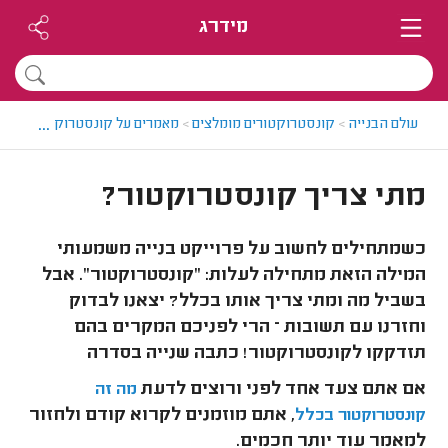
מידרג
...
עולם הבנייה
>
קונסטרוקטורים מומלצים
>
מאמרים על קונסטרוקטורים
>
מת
מתי צריך קונסטרוקטור?
כשמתחילים לחשוב על פרוייקט בנייה משמעותי
המילה הזאת מתחילה לעלות: "קונסטרוקטור". אבל
בשביל מה ומתי צריך אותו בכלל? יצאנו לבדוק
וחזרנו עם תשובות – הרי לפניכם המקרים בהם
תזדקקו לקונסטרוקטור! כתבה שנייה בסדרה
אם אתם צעד אחד לפני ורוצים לדעת
מה
זה
, אתם מוזמנים לקרוא קודם ולחזור
קונסטרוקטור בכלל
למאמר עוד יותר חכמים.