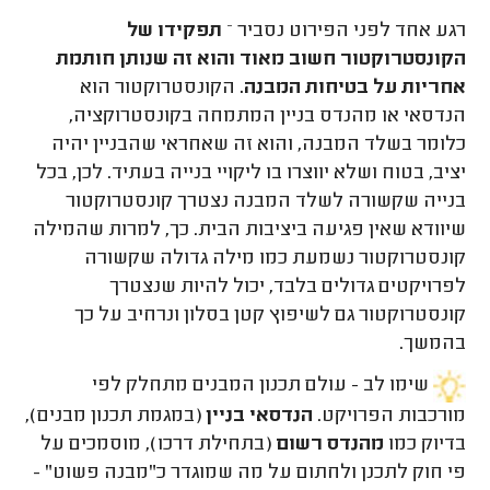
רגע אחד לפני הפירוט נסביר –
תפקידו של
הקונסטרוקטור חשוב מאוד והוא זה שנותן חותמת
אחריות על בטיחות המבנה.
הקונסטרוקטור הוא
הנדסאי או מהנדס בניין המתמחה בקונסטרוקציה,
כלומר בשלד המבנה, והוא זה שאחראי שהבניין יהיה
יציב, בטוח ושלא יווצרו בו ליקויי בנייה בעתיד. לכן, בכל
בנייה שקשורה לשלד המבנה נצטרך קונסטרוקטור
שיוודא שאין פגיעה ביציבות הבית. כך, למרות שהמילה
קונסטרוקטור נשמעת כמו מילה גדולה שקשורה
לפרויקטים גדולים בלבד, יכול להיות שנצטרך
קונסטרוקטור גם לשיפוץ קטן בסלון ונרחיב על כך
בהמשך.
שימו לב - עולם תכנון המבנים מתחלק לפי
מורכבות הפרויקט.
הנדסאי בניין
(במגמת תכנון מבנים),
בדיוק כמו
מהנדס רשום
(בתחילת דרכו), מוסמכים על
פי חוק לתכנן ולחתום על מה שמוגדר כ"מבנה פשוט" -