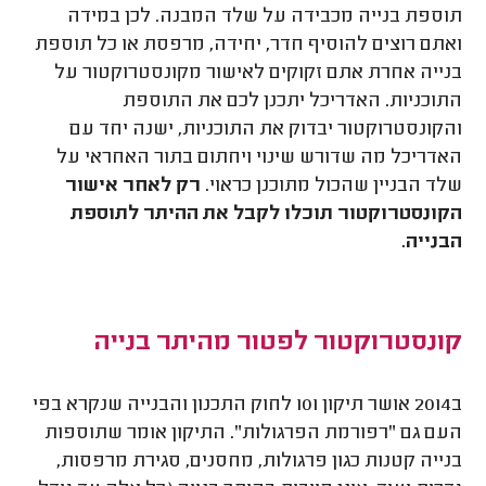
תוספת בנייה מכבידה על שלד המבנה. לכן במידה
ואתם רוצים להוסיף חדר, יחידה, מרפסת או כל תוספת
בנייה אחרת אתם זקוקים לאישור מקונסטרוקטור על
התוכניות. האדריכל יתכנן לכם את התוספת
והקונסטרוקטור יבדוק את התוכניות, ישנה יחד עם
האדריכל מה שדורש שינוי ויחתום בתור האחראי על
שלד הבניין שהכול מתוכנן כראוי.
רק לאחר אישור
הקונסטרוקטור תוכלו לקבל את ההיתר לתוספת
הבנייה.
קונסטרוקטור לפטור מהיתר בנייה
ב2014 אושר תיקון 101 לחוק התכנון והבנייה שנקרא בפי
העם גם "רפורמת הפרגולות". התיקון אומר שתוספות
בנייה קטנות כגון פרגולות, מחסנים, סגירת מרפסות,