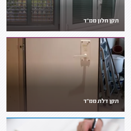
תקן חלון ממ"ד
תקן דלת ממ"ד