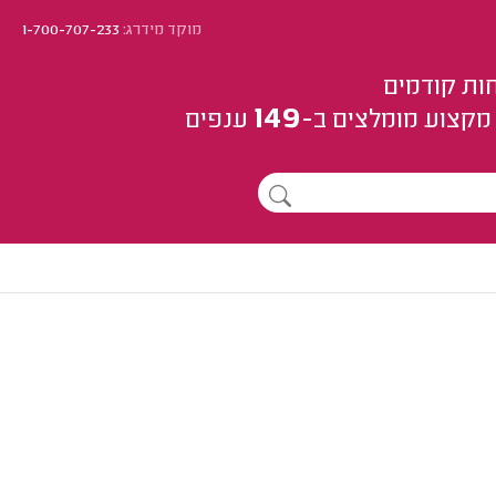
מוקד מידרג:
1-700-707-233
ות קודמים
149
מקצוע
מומלצים
ב-
ענפים