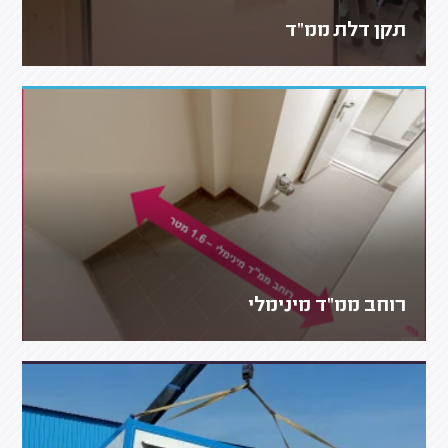
תקן דלת ממ"ד
רוחב ממ"ד מינימלי