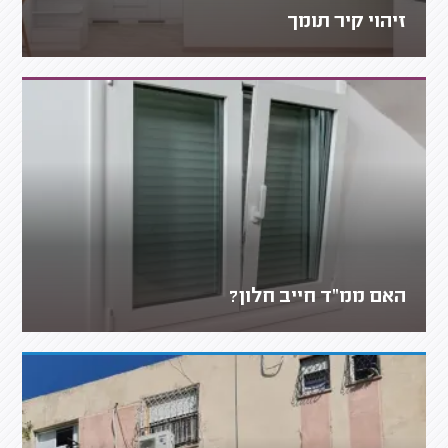
זיהוי קיר תומך
האם ממ"ד חייב חלון?