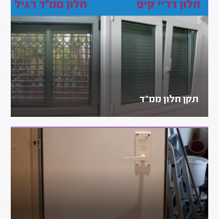
תקן חלון ממ"ד