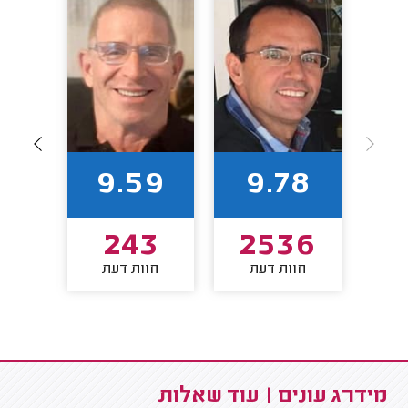
82
9.59
9.78
5
243
2536
חוות דעת
חוות דעת
חו
מידרג עונים | עוד שאלות