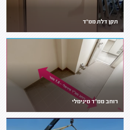
תקן דלת ממ"ד
רוחב ממ"ד מינימלי