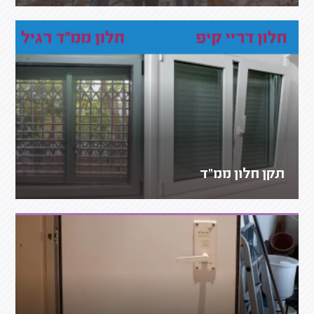
תקן חלון ממ"ד