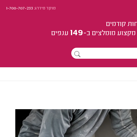
מוקד מידרג:
1-700-707-233
ות קודמים
149
מקצוע
מומלצים
ב-
ענפים