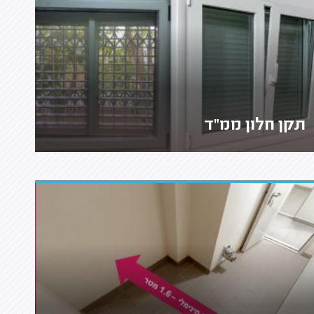
תקן חלון ממ"ד