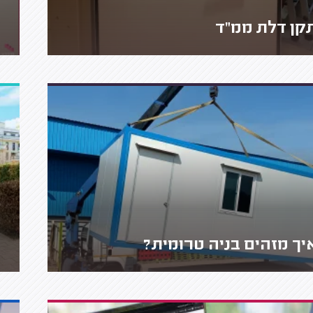
קן דלת ממ"ד
יך מזהים בניה טרומית?