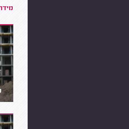
מידרג
מ