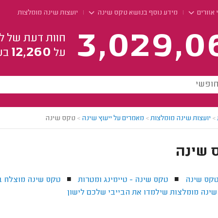
 אזורים
מידע נוסף בנושא טקס שינה
יועצות שינה מומלצות
3,029,0
חוות דעת של ל
12,260
על
בע
>
יועצות שינה מומלצות
>
מאמרים על ייעוץ שינה
>
טקס שינה
 שינה
טקס שינה
טקס שינה - טיימינג ומטרות
טקס שינה מוצלח 
■
■
שינה מומלצות שילמדו את הבייבי שלכם לישון