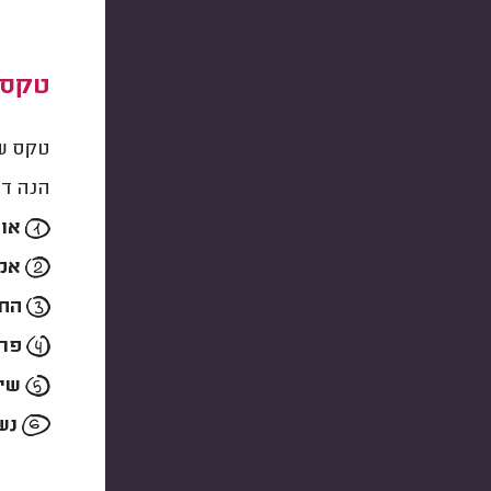
טקס 
טקס שי
הנה דו
אוכ
אמ
החת
פרי
שיר
נשי