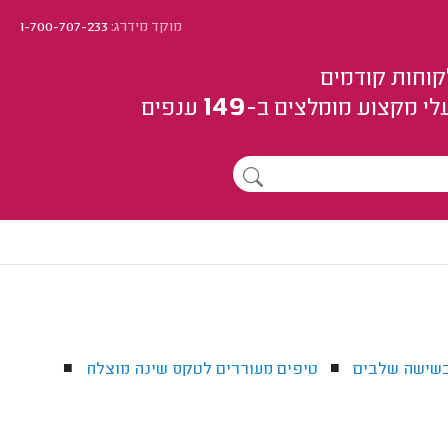
מוקד מידרג:
1-700-707-233
קוחות קודמים
149
לי מקצוע
מומלצים
ב-
ענפים
בשישה שלבים
טיפים מעוררים לטקס שינה מוצלח
■
■