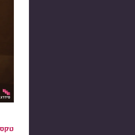
טקס ש