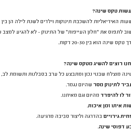
עשות טקס שינה?
עות
האידיאליות להשכבת תינוקות וילדים לשנת לילה הן בין 18:30-20:00.
ב לתפוס את “חלון העייפות” של התינוק - לא להגיע למצב של
 טקס שינה הוא בין 20-30 דקות.
נו רוצים להשיג מטקס שינה?
נה מוצלח שבנוי נכון ומתבצע כל ערב בסבלנות ותשומת לב, 
ביר לתינוק מסר
שהיום נגמר.
ר לו להיפרד
מהיום וגם מאיתנו.
ת איתו זמן איכות
.
ית גירויים
בהדרגה וליצור סביבה מרגיעה.
 דפוסי שינה.