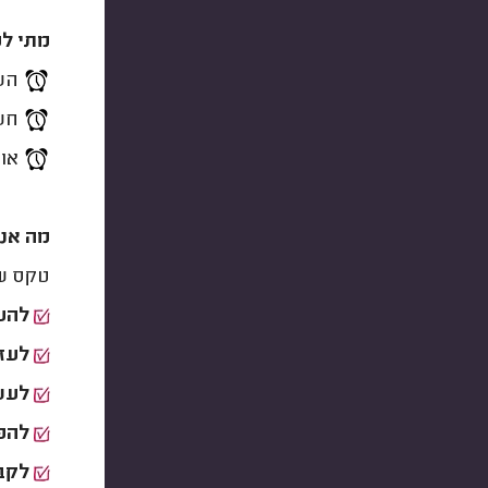
מתי ל
הש
חשו
אורך
מה אנח
טקס שי
להע
לעזו
לעשו
להפח
לקבע