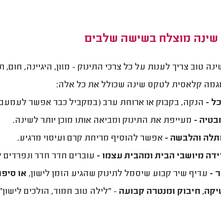
שינה מוצלח בשישה שלבים
נה טוב צריך לענות על כל צרכי התינוק - מזון, היגיינה, חום, 
גמה קלאסית לטקס שינה שכולל את כל אלה:
ל -
הנקה, בקבוק או ארוחת ערב (במקביל כבר אפשר לעמעם את
בטיה
-
מעייפת את התינוק ומביאה אותו מוכן יותר לשינה.
לה והלבשה -
אפשר להוסיף מריחת קרם ועיסוי
מרגיע.
דה מיושבי הבית ומהבית עצמו -
עוברים חדר חדר ונפרדים 
 -
עדיף שיר קבוע
שיסמל לתינוק שהגיע הזמן לישון,
או סיפו
קה, חיבוק ומנטרה קבועה
- "לילה טוב חמוד, הולכים לישו