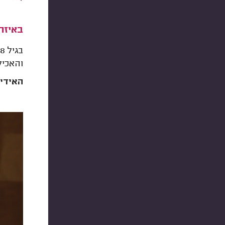
באיזה
והאכיל
האידיא