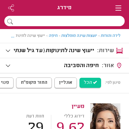
מידרג
...
לידה והורות
>
יועצות שינה מומלצות
>
חיפה
>
ייעוץ שינה לתינוקות בחיפה
שירות:
ייעוץ שינה לתינוקות (עד גיל שנתי
ים)
אזור:
חיפה והסביבה
הכל
אונליין
החזר מקופ"ח
פנוי 
סינון לפי:
מעיין
דירוג כללי
חוות דעת
29
9.62