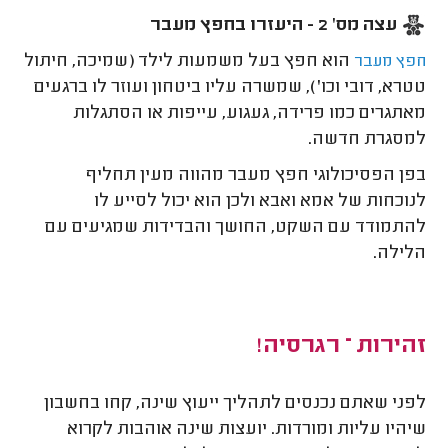
עצה מס' 2 - היעזרו בחפץ מעבר
הוא חפץ בעל משמעות לילד (שמיכה, חיתול
חפץ מעבר
טטרא, דובי וכו'), שמשרה עליו ביטחון ועוזר לו ברגעים
מאתגרים כמו פרידה, געגוע, עייפות או הסתגלות
למסגרת חדשה.
בפן הפסיכולוגי חפץ מעבר מהווה מעין תחליף
לנוכחות של אמא ואבא
ולכן הוא יכול לסייע לו
להתמודד עם השקט, החושך והבדידות שמגיעים עם
הלילה.
זהירות – רגרסיה!
לפני שאתם נכנסים לתהליך ייעוץ שינה, קחו בחשבון
שיהיו עליות ומורדות. יועצות שינה אוהבות לקרוא