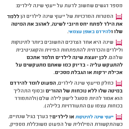
מספר דגשים שחשוב לדעת על ייעוץ שינה לילדים:
המטרות המרכזיות של ייעוץ שינה לילדים הן
ללמד
את הילד לפתח יחס חיובי לשינה, לאהוב את המיטה
שלו ו
.
להירדם באופן עצמאי
שינה היא אחד הצרכים החשובים ביותר לתינוקות
ולילדים והכרחית להתפתחות הפיזית והקוגניטיבית
שלהם.
לכן יועצת שינה לילדים תלמד אתכם
להתעקש עליה - בדיוק כמו שאתם מתעקשים על
אכילת ירקות או הגבלת מסכים.
כחלק מייעוץ שינה לילדים,
הפעוט לומד להירדם
במיטה שלו ללא נוכחות של ההורים
ובסוף התהליך
הוא אמור להיות מסוגל לישון לילה שלם (ולהתמודד
בכוחות עצמו עם התעוררויות בלילה).
או לילדים?
בערך בגיל שנתיים,
ייעוץ שינה לתינוקות
כשהתקשורת המילולית של הפעוט משוכללת מספיק,