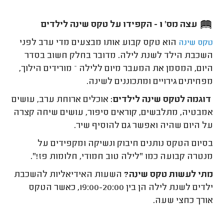
עצה מס' 1 - הקפידו על טקס שינה לילדים
הוא טקס קבוע אותו מבצעים מדי ערב לפני
טקס שינה
השכבת הילד לשנת לילה
.
מדובר בחלק חשוב בסדר
היום, המסמן את המעבר מיום ללילה – מורידים הילוך,
מפחיתים גירויים ומתכוננים לשינה.
דוגמה לטקס שינה לילדים:
אוכלים ארוחת ערב, עושים
אמבטיה, מתלבשים, קוראים סיפור, עושים שיחה קצרה
על היום שהיה ואפשר גם להוסיף שיר.
בסיום הטקס נותנים חיבוק ונשיקה ומקפידים על
מנטרה קבועה כמו "לילה טוב חמודי, חלומות פז!".
מתי לעשות טקס שינה?
השעות האידיאליות להשכבת
ילדים לשנת לילה הן בין 19:00-20:00, כאשר הטקס
אורך כחצי שעה.