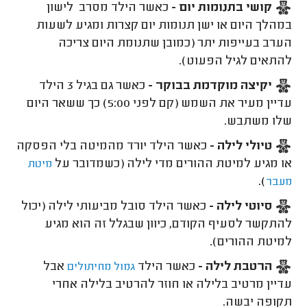
קושי בתנומות יום -
כאשר הילד מסרב לישון
במהלך היום או ישן תנומות יום קצרות ומגיע לשעות
הערב בעייפות יתר (כמובן שתנומת היום צריכה
להתאים לגיל הפעוט).
יקיצה מוקדמת בבוקר -
כאשר גם בגיל 3 הילד
עדיין מעיר את השמש (קם לפני 5:00) כך ששאר היום
שלו משתבש.
טיולי לילה -
כאשר הילד יורד מהמיטה בלי הפסקה
או מגיע למיטת ההורים מדי לילה (כשמדובר על
מיטת
).
מעבר
סיוטי לילה -
כאשר הילד סובל מביעותי לילה (יכול
להתקשר לסעיף הקודם, כיוון שבגלל זה הוא מגיע
למיטת ההורים).
הרטבת לילה -
כאשר הילד
אבל
גמול מחיתולים
עדיין מרטיב בלילה או חוזר להרטיב בלילה אחרי
תקופה יבשה.