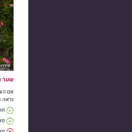
שער הז
אם השי
נראה ב
חוס
מאפ
מסו