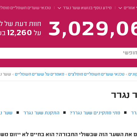
 אזורים
מידע נוסף בנושא שער נגרר
טכנאי שערים חשמליים מומלצ
3,029,0
חוות דעת של ל
12,260
על
בע
ונים
>
טכנאי שערים חשמליים מומלצים
>
מאמרים על שערים חשמליים
>
שער נג
 נגרר
רר
מתי מתקינים שער נגרר?
התקנת שער נגרר
שער נג
■
■
■
 את השער הזה שבשולי החבורה? הוא בחיים לא ייזום מש