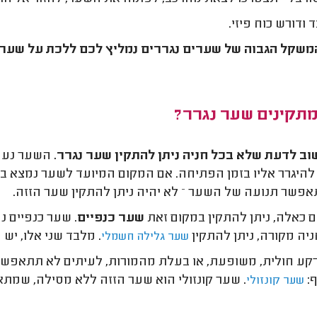
 ודורש כוח פיזי.
שקל הגבוה של שערים נגררים נמליץ לכם ללכת על שער הז
מתקינים שער נגרר?
ב לדעת שלא בכל חניה ניתן להתקין שער נגרר.
השער נע ע
היגרר אליו בזמן הפתיחה. אם המקום המיועד לשער נמצא בין 
פשר תנועה של השער – לא יהיה ניתן להתקין שער הזזה.
 כאלה, ניתן להתקין במקום זאת
שער כנפיים
. שער כנפיים נ
יה מקורה, ניתן להתקין
. מלבד שני אלו, יש 
שער גלילה חשמלי
קע חולית, משופעת, או בעלת מהמורות, לעיתים לא תתאפשר
:
. שער קונזולי הוא שער הזזה ללא מסילה, שמתא
שער קונזולי