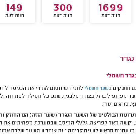
149
300
1699
חוות דעת
חוות דעת
חוות דעת
נגרר
גרר חשמלי
 חושקים ב
לחניה שיחסום לגמרי את הכניסה לחנ
שער חשמלי
שוי מפרופיל ברזל בצורה מלבנית שנע על מסילה לפתיחה ולסג
ץ, סורגים ועוד.
רונות הבולטים של השער הנגרר (שער הזזה) הם החוזק וה
 וקשה מאד לפריצה. גלגלי המיסב שבמערכת מפחיתים את ה
שומנים מראש לשנים קדימה – זה אומר שהשער שלכם אמור ל