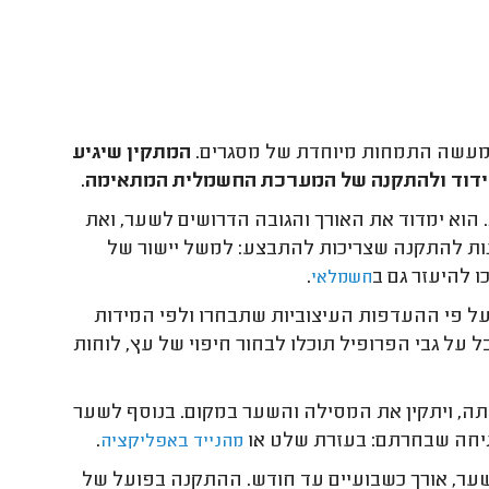
למעשה התמחות מיוחדת של מסגרים.
המתקין שיגיע
קידוד ולהתקנה של המערכת החשמלית המתאימה.
הוא ימדוד את האורך והגובה הדרושים לשער, ואת
כנות להתקנה שצריכות להתבצע: למשל יישור של
 להיעזר גם ב
.
חשמלאי
על פי ההעדפות העיצוביות שתבחרו ולפי המידות
 על גבי הפרופיל תוכלו לבחור חיפוי של עץ, לוחות
יתה, ויתקין את המסילה והשער במקום. בנוסף לשער
תיחה שבחרתם: בעזרת שלט או
.
מהנייד באפליקציה
ער, אורך כשבועיים עד חודש. ההתקנה בפועל של