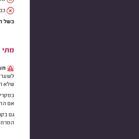
כבד
בשל המ
מתי 
חשו
לשער ל
שלא תא
במקרים
אם החנ
גם בקר
המרחף