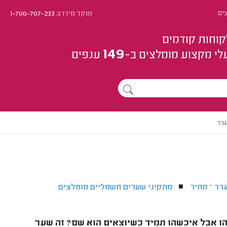
ים
מוקד מידרג:
1-700-707-233
קוחות קודמים
149
לי מקצוע
מומלצים
ב-
ענפים
רר
רר – מחיר
מתקיני שערים חשמליים מומלצים
■
הו אבל איכשהו תמיד כשיוצאים הוא שם? זה שער