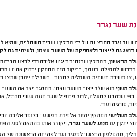
ת שער נגרר
שער נגרר מתבצעת על ידי מתקין שערים חשמליים, שהיא 
דואג גם לייצור ולאספקה של השער עצמו, ולעיתים גם ל
ב הראשון,
המתקין שהזמנתם יגיע אליכם כדי לבצע מדידות. 
הדרוש למסילה. בנוסף, בביקור הזה המתקין יבדוק אם יש ה
 או משיכת תשתית חשמלית למקום - בשבילה ייתכן שתצטרכו
לב השני
הוא שלב ייצור השער עצמו. המסגר ייצר את השער 
כפי שכתבנו למעלה, לרוב פרופיל שער הזזה עשוי מברזל, אבל
ום, סורגים ועוד.
ב השלישי
המתקין יחזור אל זירת הפשע – כלומר אליכם הב
וא יתקין גם
מנוע לשער נגרר
, ויקודד אותו בהתאם לסוג הפ
ליך, מהטלפון הראשון למסגר ועד לפתיחה הראשונה של הש