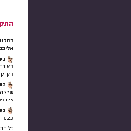
התקנ
התקנת 
אליכם 
בשל
האורך 
הקרקע,
הש
שלקח. 
אלומיני
בשל
עצמו ה
כל התה