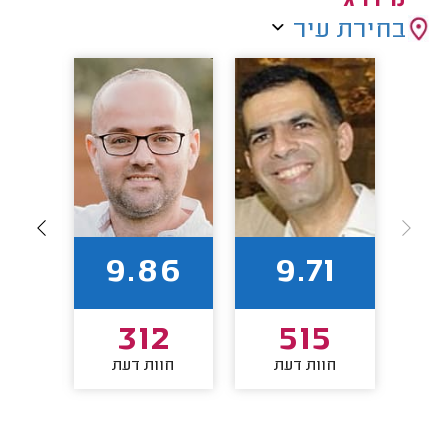
מידרג
בחירת עיר
86
9.86
9.71
1
312
515
חוות דעת
חוות דעת
חו