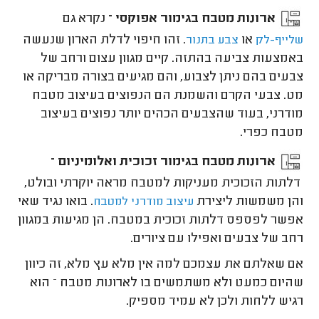
ארונות מטבח בגימור אפוקסי –
נקרא גם
או
. זהו חיפוי לדלת הארון שנעשה
שלייף-לק
צבע בתנור
באמצעות צביעה בהתזה. קיים מגוון עצום ורחב של
צבעים בהם ניתן לצבוע, והם מגיעים בצורה מבריקה או
מט. צבעי הקרם והשמנת הם הנפוצים בעיצוב מטבח
מודרני, בעוד שהצבעים הכהים יותר נפוצים בעיצוב
מטבח כפרי.
ארונות מטבח בגימור זכוכית ואלומיניום –
דלתות הזכוכית מעניקות למטבח מראה יוקרתי ובולט,
והן משמשות ליצירת
. בואו נגיד שאי
עיצוב מודרני למטבח
אפשר לפספס דלתות זכוכית במטבח. הן מגיעות במגוון
רחב של צבעים ואפילו עם ציורים.
אם שאלתם את עצמכם למה אין מלא עץ מלא, זה כיוון
שהיום כמעט ולא משתמשים בו לארונות מטבח – הוא
רגיש ללחות ולכן לא עמיד מספיק.