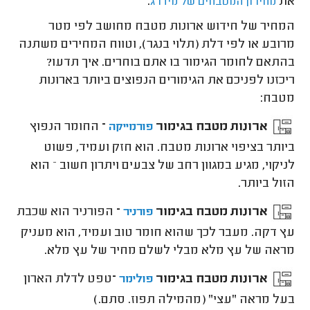
את
.
מחירון המטבחים של מידרג
המחיר של חידוש ארונות מטבח מחושב לפי מטר
מרובע או לפי דלת (תלוי בנגר), וטווח המחירים משתנה
בהתאם לחומר הגימור בו אתם בוחרים. איך תדעו?
ריכזנו לפניכם את הגימורים הנפוצים ביותר בארונות
מטבח:
ארונות מטבח בגימור
–
החומר הנפוץ
פורמייקה
ביותר בציפוי ארונות מטבח. הוא חזק ועמיד, פשוט
לניקוי, מגיע במגוון רחב של צבעים ויתרון חשוב – הוא
הזול ביותר.
ארונות מטבח בגימור
–
הפורניר הוא שכבת
פורניר
עץ דקה. מעבר לכך שהוא חומר טוב ועמיד, הוא מעניק
מראה של עץ מלא מבלי לשלם מחיר של עץ מלא.
ארונות מטבח בגימור
–
טפט לדלת הארון
פולימר
בעל מראה "עצי" (מהמילה תפוז. סתם.)