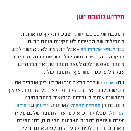
חידוש מטבח ישן
המטבח שלכם כבר ישן, הצבע מתקלף מהארונות,
המסילות של המגירות לא תקינות ואתם מתים
כבר
- אבל התקציב לא מאפשר לכם.
לשפץ את המטבח
במקרה כזה כדאי שתשקלו לחדש אותו במקום: חידוש
מטבח מאפשר לכם לעצב מטבח שנראה כמו חדש –
אבל זול פי כמה משיפוץ המטבח כולו.
אם
שלכם במצב טוב ואתם עדיין אוהבים את
הארונות
השיש שלכם – אין סיבה להחליף את כל המטבח. אז איך
מחדשים אותו? העבודות הנפוצות ביותר בחידוש
המטבח הן
הארונות,
וגם
החלפת חזיתות
צביעתן
חידוש
. תוכלו לחדש את מראה המטבח שלכם על ידי
הפרזול
יצירת שינויים במבנה הארונות הקיימים, כמו הפיכת
הארון שמתחת לכיור למגירה נשלפת. אתם יכולים