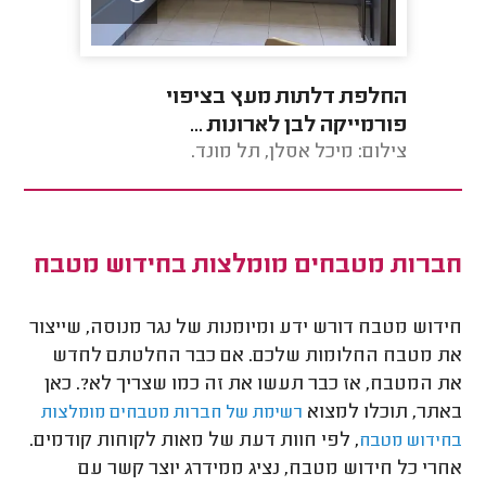
החלפת דלתות מעץ בציפוי
התקנת 2 קלאפות למט
פורמייקה לבן לארונות ...
צילום: מיכל אסלן, תל מונד.
צילום: 
חברות מטבחים מומלצות בחידוש מטבח
חידוש מטבח דורש ידע ומיומנות של נגר מנוסה, שייצור
את מטבח החלומות שלכם. אם כבר החלטתם לחדש
את המטבח, אז כבר תעשו את זה כמו שצריך לא?. כאן
באתר, תוכלו למצוא
רשימת של חברות מטבחים מומלצות
, לפי חוות דעת של מאות לקוחות קודמים.
בחידוש מטבח
אחרי כל חידוש מטבח, נציג ממידרג יוצר קשר עם