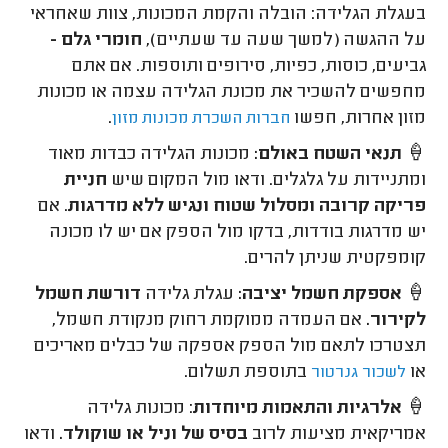
בעגלת הגלידה: הובלה והקמת המכונות, צוות שאחראי
על ההגשה (למשך שעה עד שעתיים),
חומרי גלם -
גביעים, כוסות, כפיות, סירופים ותוספות. אם אתם
מחפשים להשכיר את מכונת הגלידה עצמה או מכונות
מזון אחרות, חפשו
.
חברות השכרת מכונות מזון
🍦
תנאי השטח באולם:
מכונות הגלידה כבדות מאוד
ומתניידות על גלגלים. ודאו מול המקום שיש
חניית
פריקה קרובה ומסלול שטוח ונגיש ללא מדרגות
. אם
יש מדרגות בודדות, בדקו מול הספק אם יש לו מכונה
קומפקטית שניתן להרים.
🍦
אספקת חשמל יציבה:
עגלת גלידה
דורשת חשמל
לקירור.
אם העמדה ממוקמת רחוק מנקודת חשמל,
תצטרכו לתאם מול הספק אספקה של כבלים מאריכים
או
בתוספת תשלום.
לשכור גנרטור
🍦
אלרגיות והתאמות מיוחדות
:
מכונות גלידה
אמריקאית מציעות לרוב
בסיס של וניל או שוקולד.
ודאו