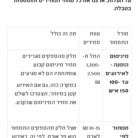
על העלות, ארגנו את כל טווחי המחירים והתוספות
בטבלה:
מודל
טווח
מה זה כולל
התמחור
מחירים
מינימום
החל מ-
חלק מהספקים מגדירים
הזמנה -
1,300-
מחיר מינימום קבוע
לאירועים
2,500
שמתחתיו הם לא מגיעים.
עד 100-
₪
במקרה כזה, גם אם האירוע
150 איש
קטן במיוחד, תצטרכו לשלם
את מחיר המינימום שנקבע.
תמחור
10-15 ₪
אצל חלק מהספקים התמחור
לפי
לאדם
הוא פר אורח. לפי זה, באירוע