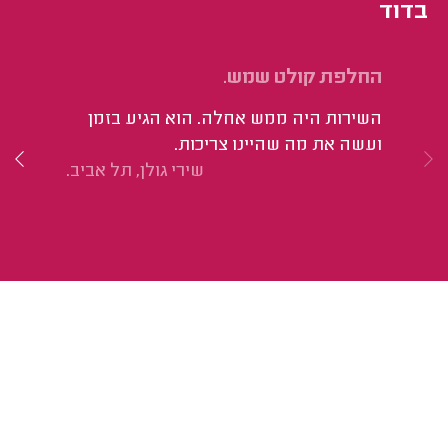
בדוד
החלפת קולט שמש.
ני
וח
השירות היה ממש אחלה. הוא הגיע בזמן
הו
ועשה את מה שהיינו צריכות.
קט
שירי גולן, תל אביב.
הד
וה