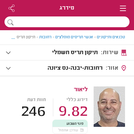
מידרג
...
טכנאים ותיקונים
>
אנשי תריסים מומלצים
>
רחובות
>
תיקון תריסים חשמליי
שירות:
תיקון תריס חשמלי
אזור:
רחובות-יבנה-נס ציונה
ליאור
דירוג כללי
חוות דעת
246
9.82
פנוי השבוע
עודכן אתמול