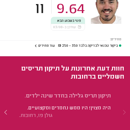
11
9.64
פנוי בשבוע הבא
עודכן ב-03/08
מחירים:
ביקור טכנאי לבדיקה בלבד
350 - 250
₪
עוד מחירים
חוות דעת אחרונות על תיקון תריסים
חשמליים ברחובות
תיקון תריס גלילה בחדר שינה ילדים.
תי
היה מצוין! היו ממש נחמדים ומקצועיים.
הי
גולן פז, רחובות.