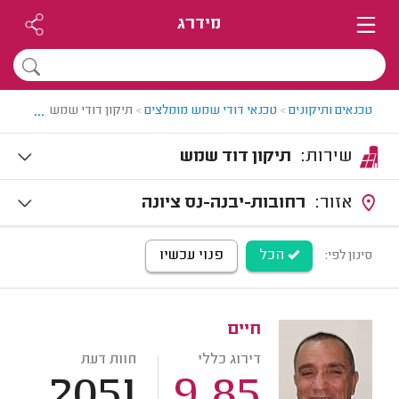
מידרג
...
טכנאים ותיקונים
>
טכנאי דודי שמש מומלצים
>
תיקון דודי שמש בשפלה
שירות:
תיקון דוד שמש
אזור:
רחובות-יבנה-נס ציונה
הכל
פנוי עכשיו
סינון לפי:
חיים
דירוג כללי
חוות דעת
2051
9.85